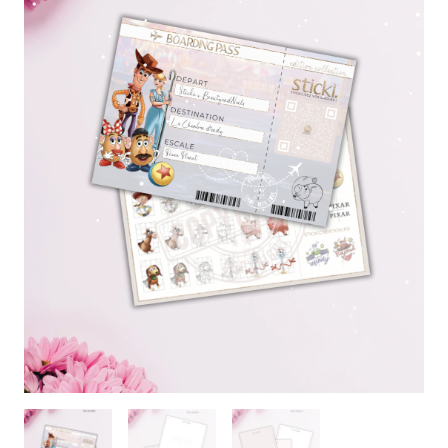
SIGNATURE
❅
10,50€
❅
❅
-
❅
❅
à
❅
❅
❅
❅
❅
PDF
❅
❅
❅
❅
❅
-
13,00€
❅
❅
❅
TOY
❅
❅
❅
❅
❅
❅
STORY
❅
-
❅
❅
FEVRIER
❅
❅
❅
2026
❅
❅
❅
❅
❅
❅
❅
❅
❅
❅
❅
❅
❅
❅
❅
❅
❅
❅