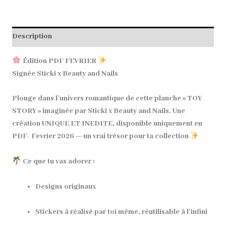
Description
Édition PDF FEVRIER
Signée Sticki x Beauty and Nails
Plonge dans l’univers romantique de
cette planche « TOY
STORY »
imaginée par
Sticki x Beauty and Nails
. Une
création
UNIQUE ET INEDITE
, disponible uniquement en
PDF- Fevrier 2026
— un vrai trésor pour ta collection
Ce que tu vas adorer :
Designs originaux
Stickers à réalisé par toi même, réutilisable à l’infini